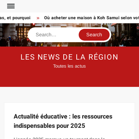
Skip
to
as, et pourquoi
Où acheter une maison à Koh Samui selon votr
content
Search
LES NEWS DE LA RÉGION
Toutes les actus
Actualité éducative : les ressources
indispensables pour 2025