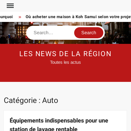
Skip
to
uoi
Où acheter une maison à Koh Samui selon votre projet de
content
Search
LES NEWS DE LA RÉGION
Toutes les actus
Catégorie :
Auto
Équipements indispensables pour une
station de lavage rentable