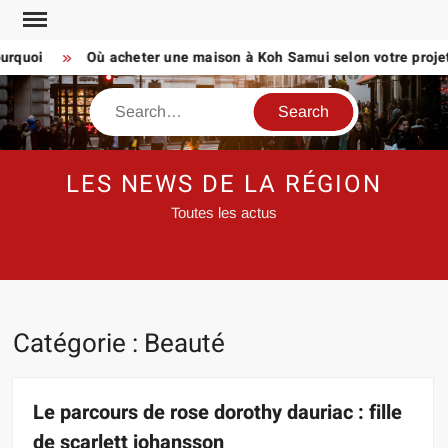
Skip
to
uoi
Où acheter une maison à Koh Samui selon votre projet de 
content
Search
LES NEWS DE LA RÉGION
Toutes les actus
Catégorie :
Beauté
Le parcours de rose dorothy dauriac : fille
de scarlett johansson