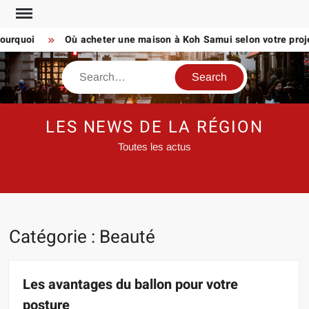
Skip
to
rquoi
Où acheter une maison à Koh Samui selon votre projet d
content
Search
LES NEWS DE LA RÉGION
Toutes les actus
Catégorie :
Beauté
Les avantages du ballon pour votre
posture