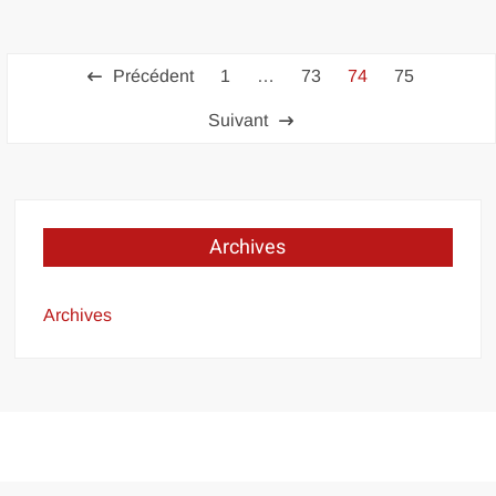
Pagination
Précédent
1
…
73
74
75
des
Suivant
publications
Archives
Archives