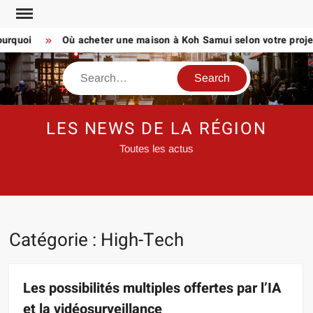
Skip
to
uoi
Où acheter une maison à Koh Samui selon votre projet de
content
Search
LES NEWS DE LA RÉGION
Toutes les actus
Catégorie :
High-Tech
Les possibilités multiples offertes par l’IA
et la vidéosurveillance