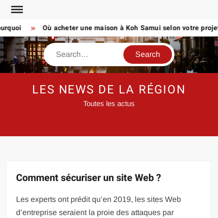
Skip
to
uoi
Où acheter une maison à Koh Samui selon votre projet de 
content
Search
LES NEWS DE LA RÉGION
Toutes les actus
Comment sécuriser un site Web ?
Les experts ont prédit qu’en 2019, les sites Web
d’entreprise seraient la proie des attaques par