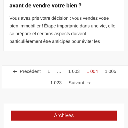
avant de vendre votre bien ?
Vous avez pris votre décision : vous vendez votre
bien immobilier ! Étape importante dans une vie, elle
se prépare et certains aspects doivent
particulièrement être anticipés pour éviter les
Pagination
Précédent
1
…
1 003
1 004
1 005
des
…
1 023
Suivant
publications
Archives